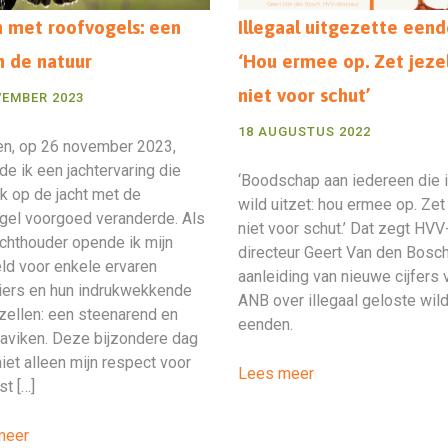
 met roofvogels: een
Illegaal uitgezette eend
n de natuur
‘Hou ermee op. Zet jeze
niet voor schut’
VEMBER 2023
18 AUGUSTUS 2022
en, op 26 november 2023,
de ik een jachtervaring die
‘Boodschap aan iedereen die i
ijk op de jacht met de
wild uitzet: hou ermee op. Zet
gel voorgoed veranderde. Als
niet voor schut.’ Dat zegt HVV
echthouder opende ik mijn
directeur Geert Van den Bosch
eld voor enkele ervaren
aanleiding van nieuwe cijfers 
iers en hun indrukwekkende
ANB over illegaal geloste wil
ellen: een steenarend en
eenden.
aviken. Deze bijzondere dag
niet alleen mijn respect voor
Lees meer
st […]
meer