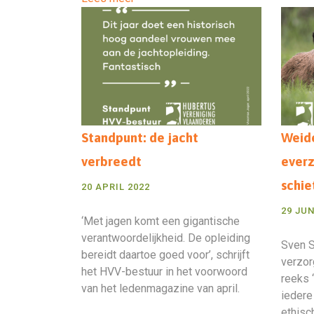
Standpunt: de jacht
Weide
verbreedt
everz
schie
20 APRIL 2022
29 JUN
‘Met jagen komt een gigantische
verantwoordelijkheid. De opleiding
Sven S
bereidt daartoe goed voor’, schrijft
verzor
het HVV-bestuur in het voorwoord
reeks ‘
van het ledenmagazine van april.
iedere
ethisc