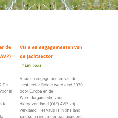
er de
Visie en engagementen van
(AVP)
de jachtsector
17 MEI 2024
Visie en engagementen van de
? De
jachtsector België werd eind 2020
voor in
door Europa en de
Wereldorganisatie voor
ekte
diergezondheid (OIE) AVP-vrij
verklaard. Het virus is in ons land
de
sindsdien niet meer gesignaleerd.