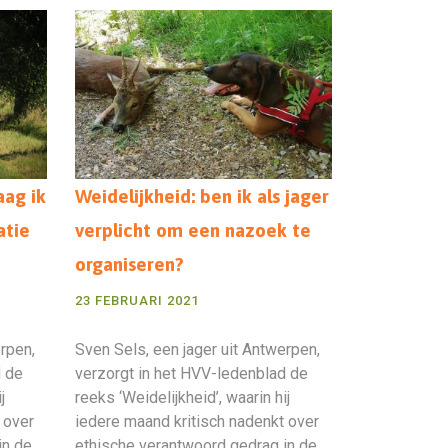
aag ik
Weidelijkheid: ben ik als jager
atie
verplicht om een nazoek te
organiseren?
23 FEBRUARI 2021
erpen,
Sven Sels, een jager uit Antwerpen,
d de
verzorgt in het HVV-ledenblad de
j
reeks ‘Weidelijkheid’, waarin hij
 over
iedere maand kritisch nadenkt over
in de
ethische verantwoord gedrag in de