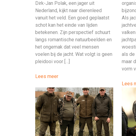
Dirk-Jan Polak, een jager uit
organi
Nederland, kijkt naar dierenleed
bijzon
vanuit het veld. Een goed geplaatst
Als ja
schot kan het einde van lijden
jachtv
betekenen. Zijn perspectief schuurt
valken
langs romantische natuurbeelden en
jachtp
het ongemak dat veel mensen
woesti
voelen bij de jacht. Wat volgt is geen
als de
pleidooi voor […]
maar d
vorm v
Lees meer
Lees 