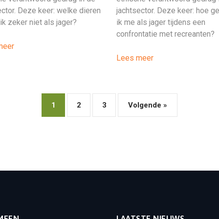
ector. Deze keer: welke dieren
jachtsector. Deze keer: hoe g
ik zeker niet als jager?
ik me als jager tijdens een
confrontatie met recreanten?
meer
Lees meer
1
2
3
Volgende »
MEEN
LAATSTE NIEUWS