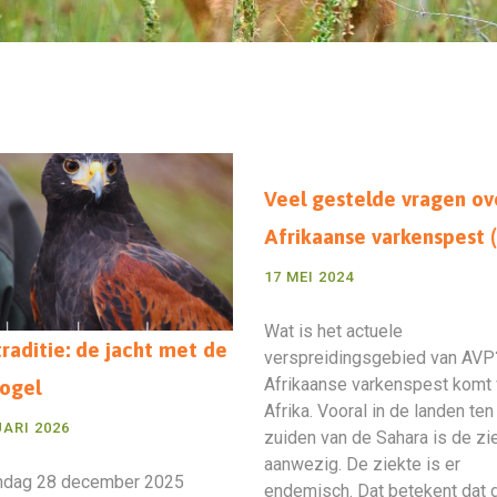
Veel gestelde vragen ov
Afrikaanse varkenspest 
17 MEI 2024
Wat is het actuele
traditie: de jacht met de
verspreidingsgebied van AVP
Afrikaanse varkenspest komt 
vogel
Afrika. Vooral in de landen ten
UARI 2026
zuiden van de Sahara is de zi
aanwezig. De ziekte is er
ndag 28 december 2025
endemisch. Dat betekent dat 