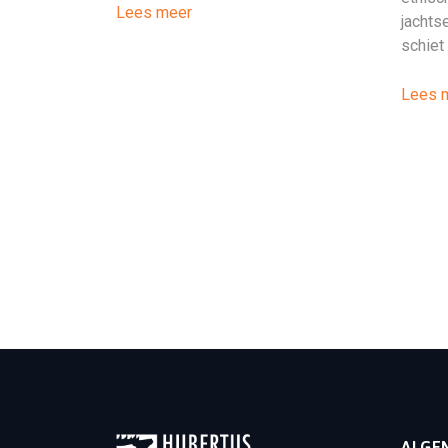
Lees meer
jachts
schiet 
Lees 
ALGE