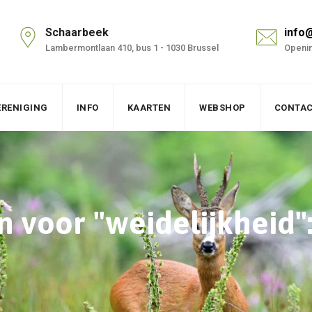
Schaarbeek
info
Lambermontlaan 410, bus 1 - 1030 Brussel
Openin
ERENIGING
INFO
KAARTEN
WEBSHOP
CONTA
n voor "weidelijkheid"