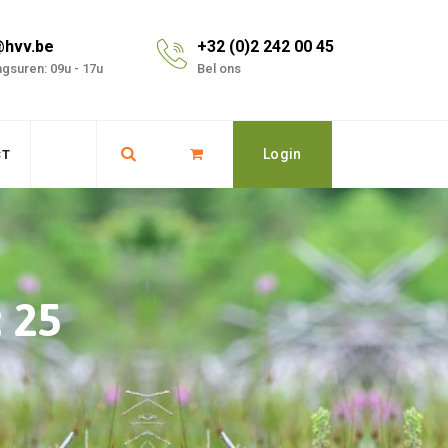
@hvv.be
+32 (0)2 242 00 45
gsuren: 09u - 17u
Bel ons
Login
CT
: 25