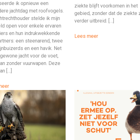
seerde ik opnieuw een
ziekte blijft voorkomen in het
dere jachtdag met roofvogels.
gebied, zonder dat de ziekte 
chtrechthouder stelde ik mijn
verder uitbreid. […]
eld open voor enkele ervaren
iers en hun indrukwekkende
Lees meer
artners: een steenarend, twee
jnbuizerds en een havik. Net
 gewone jacht voor de voet,
an zonder vuurwapen. Deze
an […]
meer