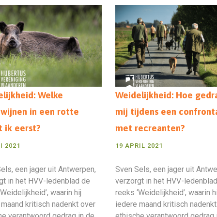
lijkheid: Welke
Weidelijkheid: Hoe gedr
wijnen in een rotte
mij tijdens een confront
t ik eerst?
met recreanten?
I 2021
19 APRIL 2021
els, een jager uit Antwerpen,
Sven Sels, een jager uit Antw
gt in het HVV-ledenblad de
verzorgt in het HVV-ledenbla
Weidelijkheid’, waarin hij
reeks ‘Weidelijkheid’, waarin hi
 maand kritisch nadenkt over
iedere maand kritisch nadenkt
he verantwoord gedrag in de
ethische verantwoord gedrag 