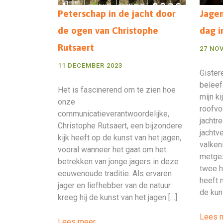
Peterschap in de jacht door
Jagen
de ogen van Christophe
dag i
Rutsaert
27 NO
11 DECEMBER 2023
Gister
beleef
Het is fascinerend om te zien hoe
mijn k
onze
roofvo
communicatieverantwoordelijke,
jachtr
Christophe Rutsaert, een bijzondere
jachtv
kijk heeft op de kunst van het jagen,
valken
vooral wanneer het gaat om het
metgez
betrekken van jonge jagers in deze
twee h
eeuwenoude traditie. Als ervaren
heeft 
jager en liefhebber van de natuur
de kun
kreeg hij de kunst van het jagen […]
Lees 
Lees meer