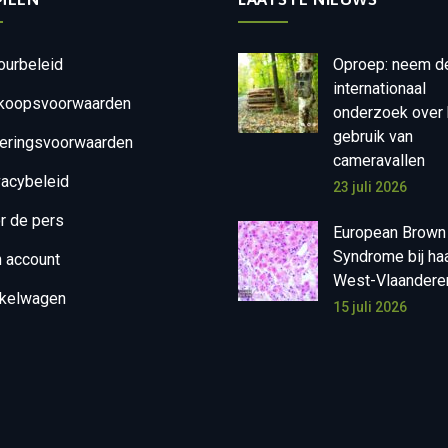
ourbeleid
Oproep: neem d
internationaal
koopsvoorwaarden
onderzoek over 
gebruik van
eringsvoorwaarden
cameravallen
vacybeleid
23 juli 2026
r de pers
European Brown
Syndrome bij ha
n account
West-Vlaandere
kelwagen
15 juli 2026