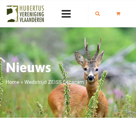
Nieuws
Home
»
Wedstrijd ZEISS Secacam 1