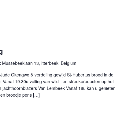
g
k
Mussebeeklaan 13, Itterbeek, Belgium
Jude Okengwo & verdeling gewijd St-Hubertus brood in de
 Vanaf 19.30u veiling van wild - en streekproducten op het
en jachthoornblazers Van Lembeek Vanaf 18u kan u genieten
 en broodje pens […]