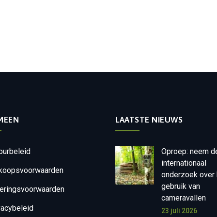
MEEN
LAATSTE NIEUWS
ourbeleid
Oproep: neem d
internationaal
koopsvoorwaarden
onderzoek over 
gebruik van
eringsvoorwaarden
cameravallen
vacybeleid
23 juli 2026