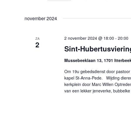
Selecteer
een
november 2024
datum.
2 november 2024 @ 18:00
-
20:00
ZA
2
Sint-Hubertusvierin
Mussebeeklaan 13, 1701 Itterbee
Om 19u gebedsdienst door pastoor 
kapel St-Anna-Pede. Wijding dieren
kerkplein door Marc Willen Optred
van een lekker jeneverke, bubbelke