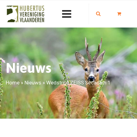
Nieuws
Home
»
Nieuws
»
Wedstrijd ZEISS Secacam 1