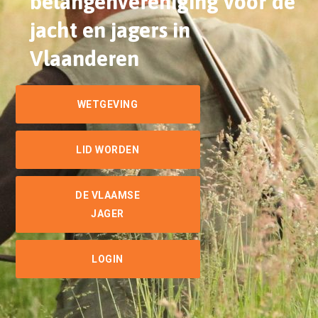
belangenvereniging voor
de
jacht en jagers in
Vlaanderen
WETGEVING
LID WORDEN
DE VLAAMSE
JAGER
LOGIN