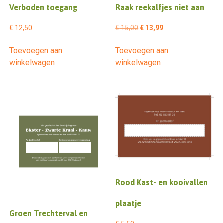
Verboden toegang
Raak reekalfjes niet aan
Oorspronkelijke
Huidige
€
12,50
€
15,00
€
13,99
prijs
prijs
Toevoegen aan
Toevoegen aan
was:
is:
winkelwagen
winkelwagen
€ 15,00.
€ 13,99.
Rood Kast- en kooivallen
plaatje
Groen Trechterval en