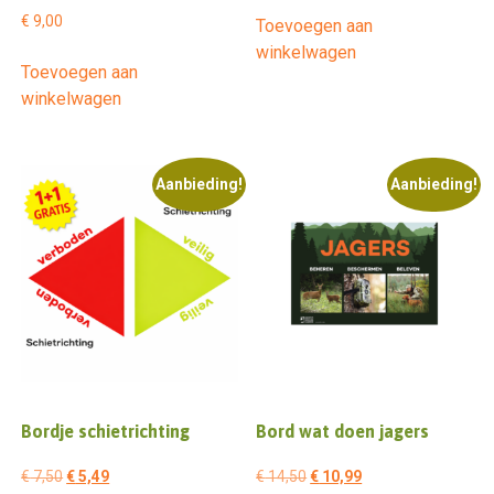
€
9,00
Toevoegen aan
was:
is:
winkelwagen
€ 14,50.
€ 13,00.
Toevoegen aan
winkelwagen
Aanbieding!
Aanbieding!
Bordje schietrichting
Bord wat doen jagers
Oorspronkelijke
Huidige
Oorspronkelijke
Huidige
€
7,50
€
5,49
€
14,50
€
10,99