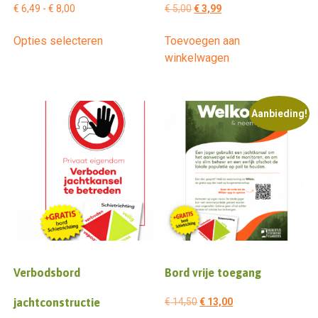
Prijsklasse:
Oorspronkelijke
Huidige
€
6,49
-
€
8,00
€
5,00
€
3,99
€ 6,49
prijs
prijs
Dit
Opties selecteren
Toevoegen aan
tot
was:
is:
product
winkelwagen
€ 8,00
€ 5,00.
€ 3,99.
heeft
meerdere
variaties.
Deze
Aanbieding!
optie
kan
gekozen
worden
op
de
productpagina
Verbodsbord
Bord vrije toegang
Oorspronkelijke
Huidige
jachtconstructie
€
14,50
€
13,00
prijs
prijs