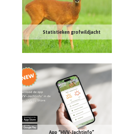
Statistieken grofwildjacht
App “HVV-Jachtinfo”