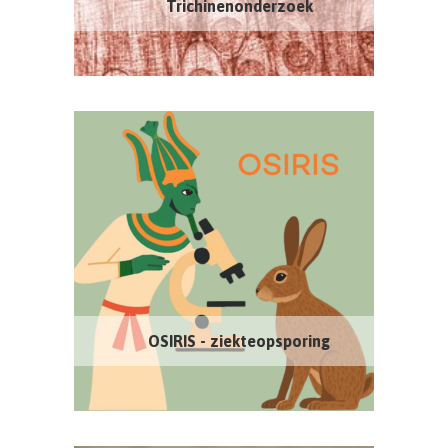
Trichinenonderzoek
OSIRIS - ziekteopsporing