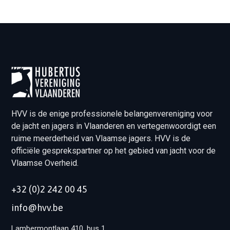
meerdere
variaties.
Deze
optie
kan
gekozen
worden
op
de
HVV is de enige professionele belangenvereniging voor
productpagina
de jacht en jagers in Vlaanderen en vertegenwoordigt een
ruime meerderheid van Vlaamse jagers. HVV is de
officiële gesprekspartner op het gebied van jacht voor de
Vlaamse Overheid.
+32 (0)2 242 00 45
info@hvv.be
Lambermontlaan 410, bus 1