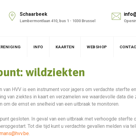
Schaarbeek
info
Lambermontlaan 410, bus 1 - 1030 Brussel
Openin
ERENIGING
INFO
KAARTEN
WEBSHOP
CONTA
unt: wildziekten
n van HVV is een instrument voor jagers om verdachte sterfte en 
ng van ziektes in kaart en verzamelen we waardevolle data die
n om de ernst en snelheid van een uitbraak te monitoren.
nt gesloten. In geval van een uitbraak met verhoogde sterfte o
heropgestart. Tot die tijd kunt u verdachte gevallen melden via 
emans@hvv.be
.