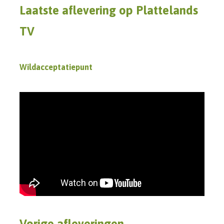
Laatste aflevering op Plattelands
TV
Wildacceptatiepunt
Vorige afleveringen