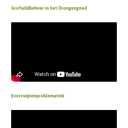
Grofwildbeheer in het Drongengoed
Everzwijnenproblematiek