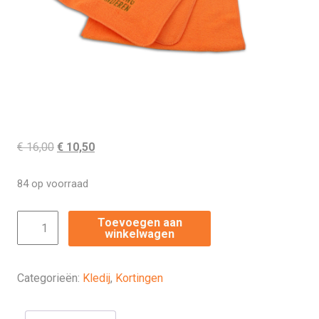
Oorspronkelijke
Huidige
€
16,00
€
10,50
prijs
prijs
was:
is:
84 op voorraad
€ 16,00.
€ 10,50.
Fleece
Toevoegen aan
winkelwagen
sjaal
aantal
Categorieën:
Kledij
,
Kortingen