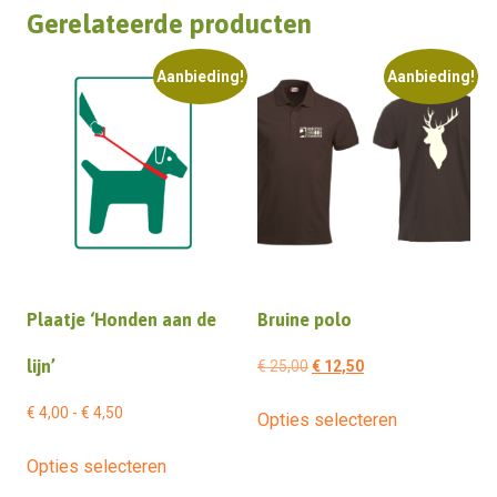
Gerelateerde producten
Aanbieding!
Aanbieding!
Plaatje ‘Honden aan de
Bruine polo
lijn’
Oorspronkelijke
Huidige
€
25,00
€
12,50
prijs
prijs
Dit
Prijsklasse:
€
4,00
-
€
4,50
Opties selecteren
was:
is:
product
€ 4,00
Dit
€ 25,00.
€ 12,50.
heeft
Opties selecteren
tot
product
meerdere