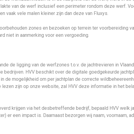
akte van de werf inclusief een perimeter rondom deze werf. Vo
ven vaak vele malen kleiner zijn dan deze van Fluxys.
voorbehouden zones en bezoeken op terrein ter voorbereiding v
rd niet in aanmerking voor een vergoeding.
e de ligging van de werfzones t.o.v. de jachtrevieren in Vlaan
e bedrijven. HVV beschikt over de digitale goedgekeurde jachtp
in de mogelijkheid om per jachtplan de correcte wildbeheereenh
e lezen zijn op onze website, zal HVV deze informatie in het be
leverd krijgen via het desbetreffende bedrijf, bepaald HVV welk j
er) er een impact is. Daarnaast bezorgen wij naam, voornaam, 