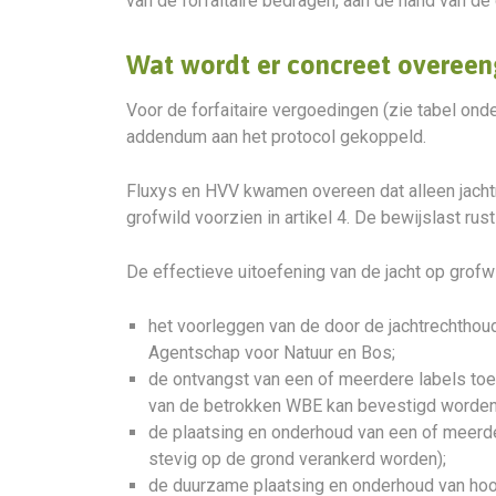
van de forfaitaire bedragen, aan de hand van de
Wat wordt er concreet overee
Voor de forfaitaire vergoedingen (zie tabel ond
addendum aan het protocol gekoppeld.
Fluxys en HVV kwamen overeen dat alleen jachtr
grofwild voorzien in artikel 4. De bewijslast rus
De effectieve uitoefening van de jacht op gro
het voorleggen van de door de jachtrechthoud
Agentschap voor Natuur en Bos;
de ontvangst van een of meerdere labels to
van de betrokken WBE kan bevestigd worden
de plaatsing en onderhoud van een of meerder
stevig op de grond verankerd worden);
de duurzame plaatsing en onderhoud van hoogw