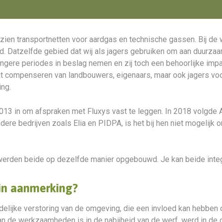
orzien transportnetten voor aardgas en technische gassen. Bij 
ed. Datzelfde gebied dat wij als jagers gebruiken om aan duur
angere periodes in beslag nemen en zij toch een behoorlijke im
dat compenseren van landbouwers, eigenaars, maar ook jagers voor
ing.
013 in om afspraken met Fluxys vast te leggen. In 2018 volgde
dere bedrijven zoals Elia en PIDPA, is het bij hen niet mogelij
werden beide op dezelfde manier opgebouwd. Je kan beide inte
n aanmerking?
delijke verstoring van de omgeving, die een invloed kan hebben o
an de werkzaamheden is in de nabijheid van de werf, werd in d