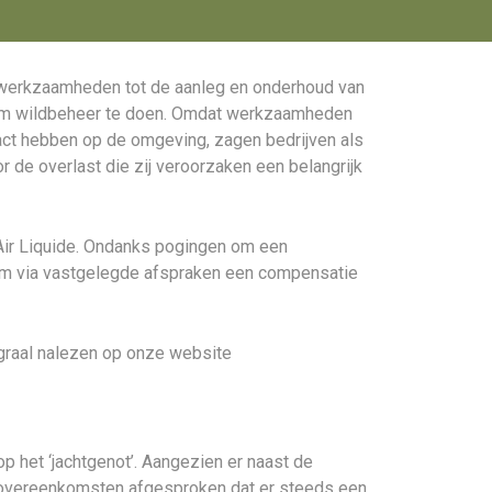
de werkzaamheden tot de aanleg en onderhoud van
zaam wildbeheer te doen. Omdat werkzaamheden
pact hebben op de omgeving, zagen bedrijven als
 de overlast die zij veroorzaken een belangrijk
 Air Liquide. Ondanks pogingen om een
k om via vastgelegde afspraken een compensatie
graal nalezen op onze website
p het ‘jachtgenot’. Aangezien er naast de
e overeenkomsten afgesproken dat er steeds een