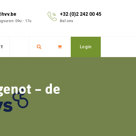
@hvv.be
+32 (0)2 242 00 45
gsuren: 09u - 17u
Bel ons
Login
CT
genot – de