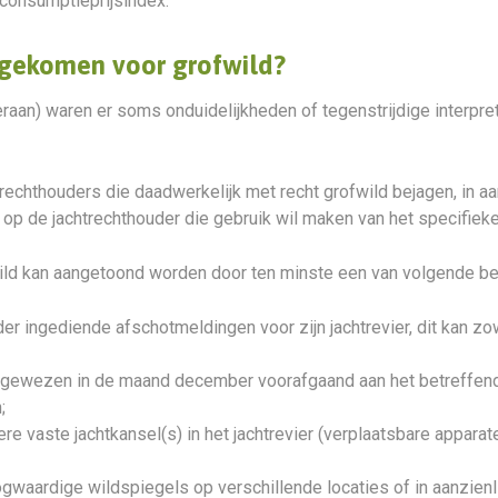
 consumptieprijsindex.
ngekomen voor grofwild?
eraan) waren er soms onduidelijkheden of tegenstrijdige interpre
echthouders die daadwerkelijk met recht grofwild bejagen, in aa
t op de jachtrechthouder die gebruik wil maken van het specifieke
fwild kan aangetoond worden door ten minste een van volgende b
er ingediende afschotmeldingen voor zijn jachtrevier, dit kan z
egewezen in de maand december voorafgaand aan het betreffende
;
e vaste jachtkansel(s) in het jachtrevier (verplaatsbare apparat
aardige wildspiegels op verschillende locaties of in aanzienlijk