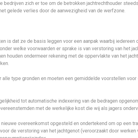
bedrijven zich er toe om de betrokken jachtrechthouder steeds
het gelede verlies door de aanwezigheid van de werfzone.
n is dat ze de basis leggen voor een aanpak waarbij iedereen o
onder welke voorwaarden er sprake is van verstoring van het j
en houden ondermeer rekening met de oppervlakte van het jacht
rken.
 alle type gronden en moeten een gemiddelde voorstellen voor el
elijkheid tot automatische indexering van de bedragen opgeno
overeenstemden met de werkelijke kost die wij als jagers onder
nieuwe overeenkomst opgesteld en ondertekend om op een tran
voor de verstoring van het jachtgenot (veroorzaakt door werken