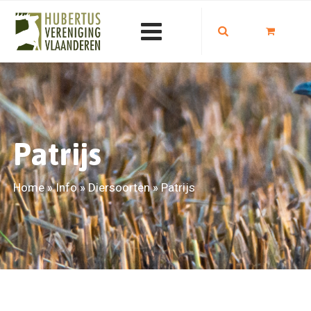
Patrijs
Home
»
Info
»
Diersoorten
»
Patrijs