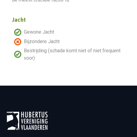
Jacht
Gewone Jacht
Bijzondere Jacht
Bestrijding (schade komt niet of niet frequent
voor)