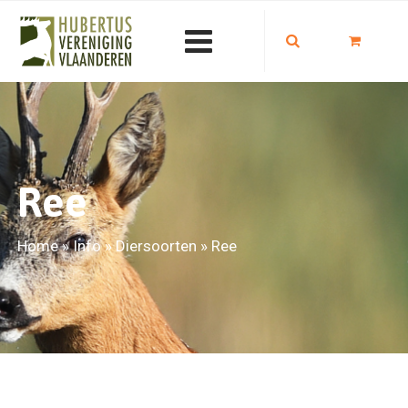
Ree
Home
»
Info
»
Diersoorten
»
Ree