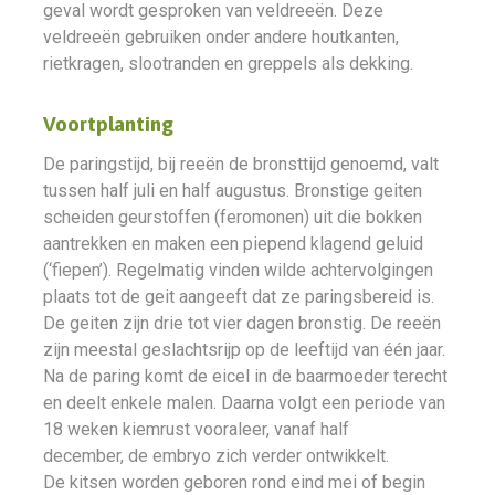
geval wordt gesproken van veldreeën. Deze
veldreeën gebruiken onder andere houtkanten,
rietkragen, slootranden en greppels als dekking.
Voortplanting
De paringstijd, bij reeën de bronsttijd genoemd, valt
tussen half juli en half augustus. Bronstige geiten
scheiden geurstoffen (feromonen) uit die bokken
aantrekken en maken een piepend klagend geluid
(‘fiepen’). Regelmatig vinden wilde achtervolgingen
plaats tot de geit aangeeft dat ze paringsbereid is.
De geiten zijn drie tot vier dagen bronstig. De reeën
zijn meestal geslachtsrijp op de leeftijd van één jaar.
Na de paring komt de eicel in de baarmoeder terecht
en deelt enkele malen. Daarna volgt een periode van
18 weken kiemrust vooraleer, vanaf half
december, de embryo zich verder ontwikkelt.
De kitsen worden geboren rond eind mei of begin