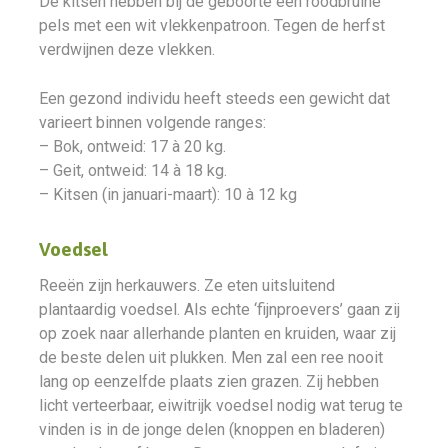
De kitsen hebben bij de geboorte een roodbruine
pels met een wit vlekkenpatroon. Tegen de herfst
verdwijnen deze vlekken.
Een gezond individu heeft steeds een gewicht dat
varieert binnen volgende ranges:
– Bok, ontweid: 17 à 20 kg.
– Geit, ontweid: 14 à 18 kg.
– Kitsen (in januari-maart): 10 à 12 kg
Voedsel
Reeën zijn herkauwers. Ze eten uitsluitend
plantaardig voedsel. Als echte ‘fijnproevers’ gaan zij
op zoek naar allerhande planten en kruiden, waar zij
de beste delen uit plukken. Men zal een ree nooit
lang op eenzelfde plaats zien grazen. Zij hebben
licht verteerbaar, eiwitrijk voedsel nodig wat terug te
vinden is in de jonge delen (knoppen en bladeren)