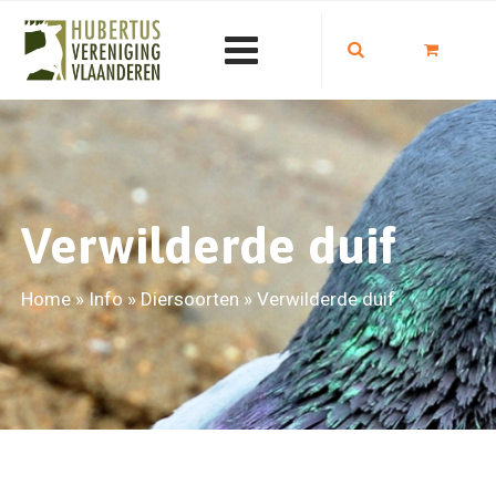
Verwilderde duif
Home
»
Info
»
Diersoorten
»
Verwilderde duif