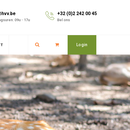
@hvv.be
+32 (0)2 242 00 45
gsuren: 09u - 17u
Bel ons
Login
CT