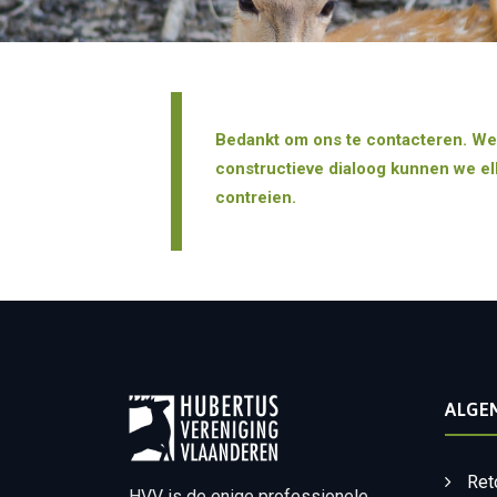
Bedankt om ons te contacteren. We 
constructieve dialoog kunnen we el
contreien.
ALGE
Ret
HVV is de enige professionele