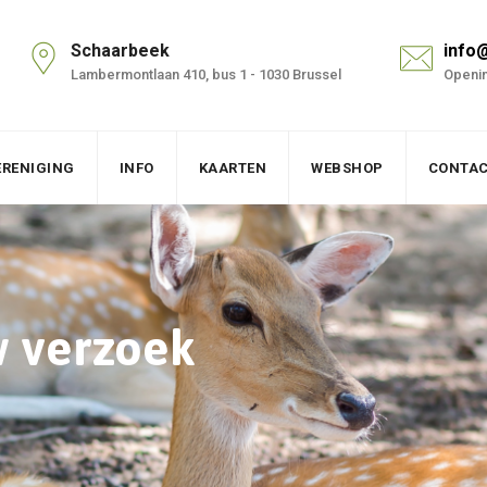
Schaarbeek
info
Lambermontlaan 410, bus 1 - 1030 Brussel
Openin
ERENIGING
INFO
KAARTEN
WEBSHOP
CONTA
w verzoek