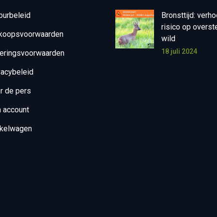
ourbeleid
Bronsttijd: verh
risico op overs
koopsvoorwaarden
wild
18 juli 2024
eringsvoorwaarden
vacybeleid
r de pers
n account
kelwagen