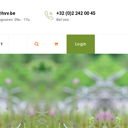
@hvv.be
+32 (0)2 242 00 45
gsuren: 09u - 17u
Bel ons
Login
CT