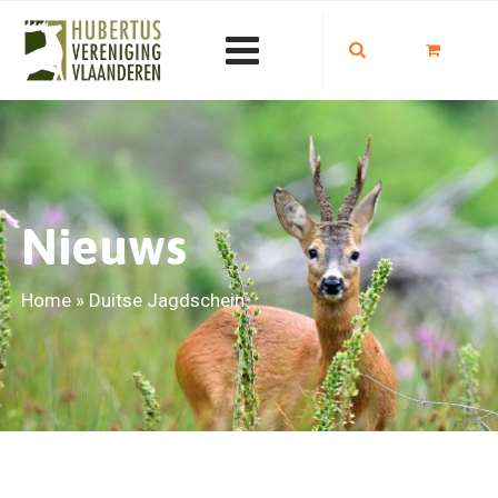
Nieuws
Home
»
Duitse Jagdschein