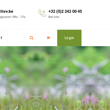
@hvv.be
+32 (0)2 242 00 45
gsuren: 09u - 17u
Bel ons
Login
CT