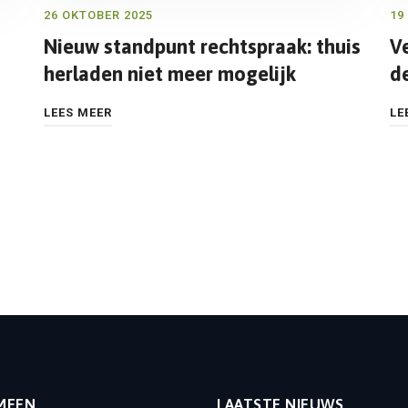
26 OKTOBER 2025
19
Nieuw standpunt rechtspraak: thuis
V
herladen niet meer mogelijk
d
LEES MEER
LE
MEEN
LAATSTE NIEUWS