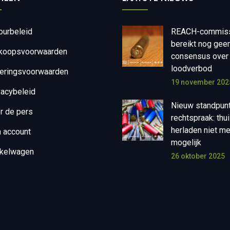
ourbeleid
REACH-commis
bereikt nog gee
koopsvoorwaarden
consensus over
loodverbod
eringsvoorwaarden
19 november 202
vacybeleid
Nieuw standpun
r de pers
rechtspraak: thu
herladen niet m
n account
mogelijk
kelwagen
26 oktober 2025