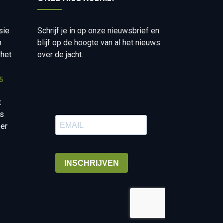
sie
Schrijf je in op onze nieuwsbrief en
n
blijf op de hoogte van al het nieuws
 het
over de jacht.
5
t
is
eer