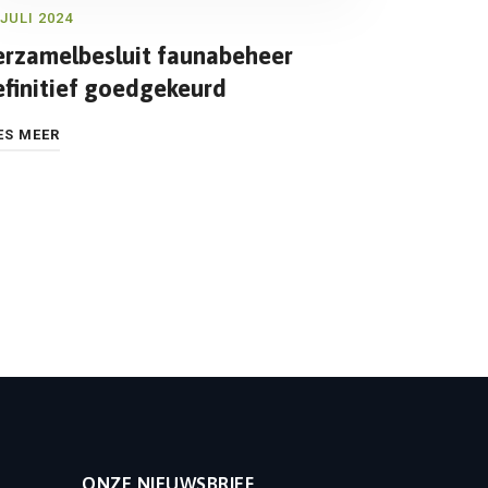
 JULI 2024
erzamelbesluit faunabeheer
efinitief goedgekeurd
ES MEER
ONZE NIEUWSBRIEF