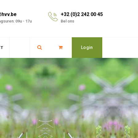
@hvv.be
+32 (0)2 242 00 45
gsuren: 09u - 17u
Bel ons
Login
CT