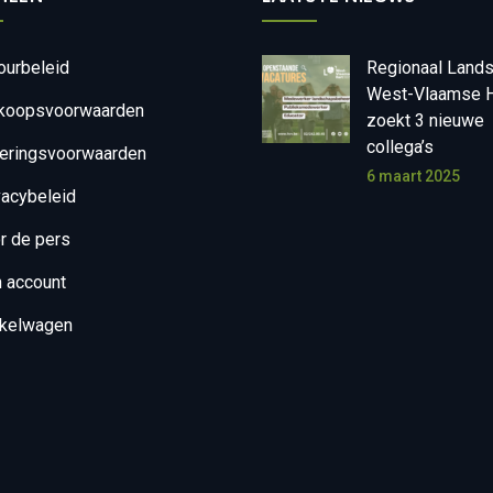
ourbeleid
Regionaal Land
West-Vlaamse H
koopsvoorwaarden
zoekt 3 nieuwe
collega’s
eringsvoorwaarden
6 maart 2025
vacybeleid
r de pers
n account
kelwagen