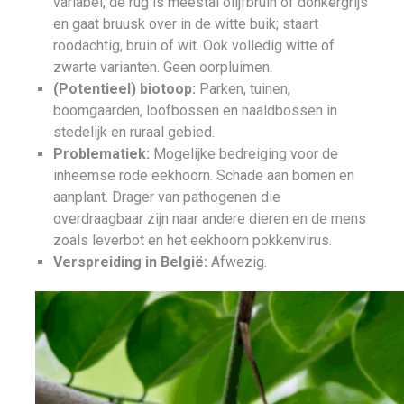
variabel, de rug is meestal olijfbruin of donkergrijs
en gaat bruusk over in de witte buik; staart
roodachtig, bruin of wit. Ook volledig witte of
zwarte varianten. Geen oorpluimen.
(Potentieel) biotoop:
Parken, tuinen,
boomgaarden, loofbossen en naaldbossen in
stedelijk en ruraal gebied.
Problematiek:
Mogelijke bedreiging voor de
inheemse rode eekhoorn. Schade aan bomen en
aanplant. Drager van pathogenen die
overdraagbaar zijn naar andere dieren en de mens
zoals leverbot en het eekhoorn pokkenvirus.
Verspreiding in België:
Afwezig.