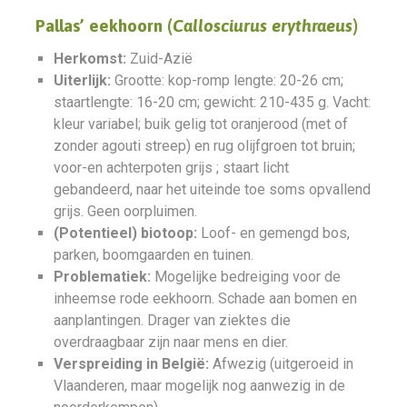
Pallas’ eekhoorn (
Callosciurus erythraeus
)
Herkomst:
Zuid-Azië
Uiterlijk:
Grootte: kop-romp lengte: 20-26 cm;
staartlengte: 16-20 cm; gewicht: 210-435 g. Vacht:
kleur variabel; buik gelig tot oranjerood (met of
zonder agouti streep) en rug olijfgroen tot bruin;
voor-en achterpoten grijs ; staart licht
gebandeerd, naar het uiteinde toe soms opvallend
grijs. Geen oorpluimen.
(Potentieel) biotoop:
Loof- en gemengd bos,
parken, boomgaarden en tuinen.
Problematiek:
Mogelijke bedreiging voor de
inheemse rode eekhoorn. Schade aan bomen en
aanplantingen. Drager van ziektes die
overdraagbaar zijn naar mens en dier.
Verspreiding in België:
Afwezig (uitgeroeid in
Vlaanderen, maar mogelijk nog aanwezig in de