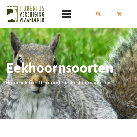
Eekhoornsoorten
Home
»
Info
»
Diersoorten
»
Eekhoornsoorten