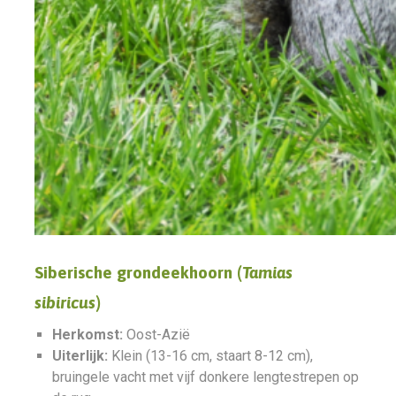
Siberische grondeekhoorn (
Tamias
sibiricus
)
Herkomst:
Oost-Azië
Uiterlijk:
Klein (13-16 cm, staart 8-12 cm),
bruingele vacht met vijf donkere lengtestrepen op