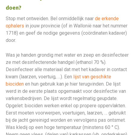
doen?
Stop met ontweiden. Bel onmiddellijk naar
de erkende
ophalers
in jouw provincie (of in Wallonië naar het nummer
1718) en geef de nodige gegevens (coördinaten kadaver)
door.
Was je handen grondig met water en zeep en desinfecteer
ze met desinfecterende handgel (ethanol 70 %).
Desinfecteer alle materiaal dat met het kadaver in contact
kwam (laarzen, voertuig, …). Een
lijst van geschikte
biociden
en hun gebruik kan je hier terugvinden. De lijst
werd in de eerste plaats opgemaakt voor desinfectie van
varkensbedrijven. De lijst wordt regelmatig geupdate.
Opgelet: biociden werken enkel op propere oppervlakten.
Eerst moeten voorwerpen, voertuigen, laarzen, … gebruikt
bij de jacht gereinigd worden en vervolgens pas ontsmet.
Was kledij op een hoge temperatuur (minstens 60 ° C).
Neem geen vlees, (delen van) karkassen (vb. onderkaken)