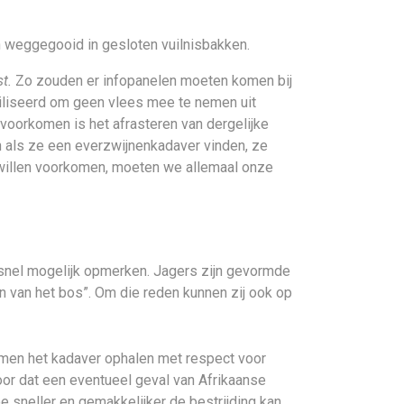
 weggegooid in gesloten vuilnisbakken.
t.
Zo zouden er infopanelen moeten komen bij
biliseerd om geen vlees mee te nemen uit
voorkomen is het afrasteren van dergelijke
 als ze een everzwijnenkadaver vinden, ze
 willen voorkomen, moeten we allemaal onze
 snel mogelijk opmerken. Jagers zijn gevormde
en van het bos”. Om die reden kunnen zij ook op
men het kadaver ophalen met respect voor
or dat een eventueel geval van Afrikaanse
e sneller en gemakkelijker de bestrijding kan