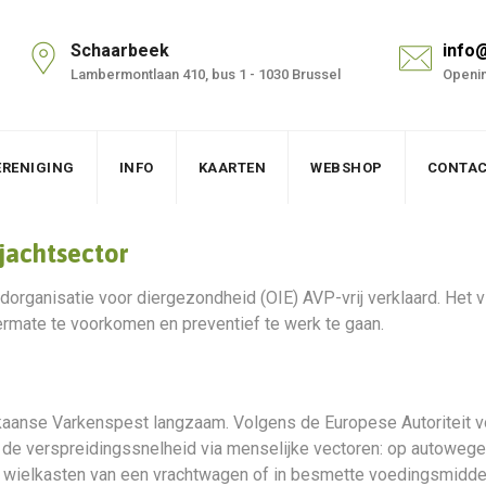
Schaarbeek
info
Lambermontlaan 410, bus 1 - 1030 Brussel
Openin
ERENIGING
INFO
KAARTEN
WEBSHOP
CONTA
jachtsector
rganisatie voor diergezondheid (OIE) AVP-vrij verklaard. Het vi
itermate te voorkomen en preventief te werk te gaan.
rikaanse Varkenspest langzaam. Volgens de Europese Autoriteit 
 de verspreidingssnelheid via menselijke vectoren: op autowegen
e wielkasten van een vrachtwagen of in besmette voedingsmiddel