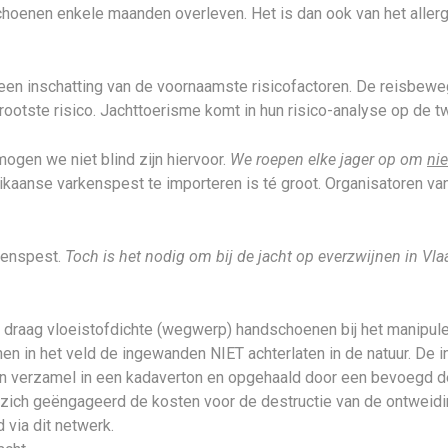
schoenen enkele maanden overleven. Het is dan ook van het alle
een inschatting van de voornaamste risicofactoren. De reisbew
ootste risico. Jachttoerisme komt in hun risico-analyse op de t
ogen we niet blind zijn hiervoor.
We roepen elke jager op om
nie
kaanse varkenspest te importeren is té groot. Organisatoren va
kenspest.
Toch is het nodig om bij de jacht op everzwijnen in V
n draag vloeistofdichte (wegwerp) handschoenen bij het manipul
nen in het veld de ingewanden NIET achterlaten in de natuur. 
en verzamel in een kadaverton en opgehaald door een bevoegd des
zich geëngageerd de kosten voor de destructie van de ontweidin
 via dit netwerk.