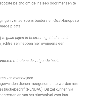
rgrootste belang om de insleep door mensen te
egingen van seizoenarbeiders en Oost-Europese
weede plaats.
t
te gaan jagen in besmette gebieden en in
n jachtreizen hebben hier eveneens een
laanderen minstens de volgende basis
eren van everzwijnen.
De ingewanden dienen meegenomen te worden naar
tructiebedrijf (RENDAC). Dit zal kunnen via
gsresten en van het slachtafval voor hun