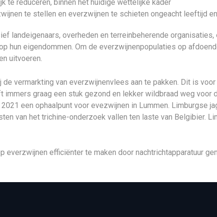
k te reduceren, binnen het huidige wettelijke kader
wijnen te stellen en everzwijnen te schieten ongeacht leeftijd en
usief landeigenaars, overheden en terreinbeherende organisaties
t op hun eigendommen. Om de everzwijnenpopulaties op afdoende
n uitvoeren.
 de vermarkting van everzwijnenvlees aan te pakken. Dit is voor
ft immers graag een stuk gezond en lekker wildbraad weg voor d
 2021 een ophaalpunt voor evezwijnen in Lummen. Limburgse ja
ten van het trichine-onderzoek vallen ten laste van Belgibier. 
op everzwijnen efficiënter te maken door nachtrichtapparatuur