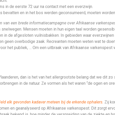
cht.
s in de eerste 72 uur na contact met een everzwijn.
ees bevatten en in het bos werden geconsumeerd, moeten worden
n van een brede informatiecampagne over Afrikaanse varkenspes
ngs snelwegen. Mensen moeten in hun eigen taal worden gesensi
n in de afgesloten vuilnisbakken. In gebieden waar everzwijnen 
tsen geen overbodige zaak. Recreanten moeten weten wat te doen
oor het publiek, … Om een uitbraak van Afrikaanse varkenspest
aanderen, dan is het van het allergrootste belang dat we dit zo
doorbrengen in de natuur. Ze vormen als het waren “de ogen en or
eld elk gevonden kadaver meteen bij de erkende ophalers.
Zij ko
omen en geanalyseerd op Afrikaanse varkenspest. Dit zorgt ervo
braak bekend is, hoe minder de verspreiding van de ziekte en ho