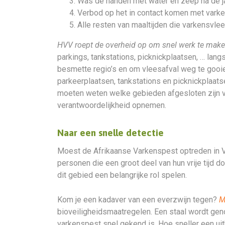
Was de handen met water en zeep na de ja
Verbod op het in contact komen met varken
Alle resten van maaltijden die varkensvl
HVV roept de overheid op om snel werk te make
parkings, tankstations, picknickplaatsen, … la
besmette regio’s en om vleesafval weg te gooie
parkeerplaatsen, tankstations en picknickplaa
moeten weten welke gebieden afgesloten zijn v
verantwoordelijkheid opnemen.
Naar een snelle detectie
Moest de Afrikaanse Varkenspest optreden in Vl
personen die een groot deel van hun vrije tijd 
dit gebied een belangrijke rol spelen.
Kom je een kadaver van een everzwijn tegen?
M
bioveiligheidsmaatregelen. Een staal wordt gen
varkenspest snel gekend is. Hoe sneller een uit