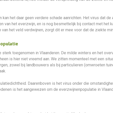
n kan het daar geen verdere schade aanrichten. Het virus dat de
n van het everzwijn, en is nog besmettelijk bij contact met het 
van het veld verdwijnen, zorgt dit er mee voor dat de ziekte mi
opulatie
ie sterk toegenomen in Vlaanderen. De milde winters en het ove
heen is hier niet vreemd aan. We zitten momenteel met een sit
gen, zowel bij landbouwers als bij particulieren (omwroeten tu
aak.
atiedichtheid. Daarenboven is het virus onder die omstandigheden
redenen is het aangewezen om de everzwijnenpopulatie in Vlaand