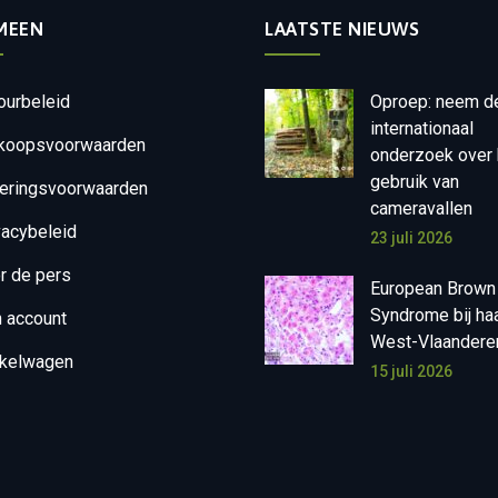
MEEN
LAATSTE NIEUWS
ourbeleid
Oproep: neem d
internationaal
koopsvoorwaarden
onderzoek over 
gebruik van
eringsvoorwaarden
cameravallen
vacybeleid
23 juli 2026
r de pers
European Brown
Syndrome bij ha
n account
West-Vlaandere
kelwagen
15 juli 2026