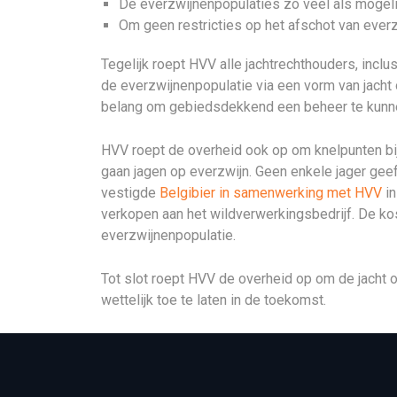
De everzwijnenpopulaties zo veel als mogelij
Om geen restricties op het afschot van everz
Tegelijk roept HVV alle jachtrechthouders, incl
de everzwijnenpopulatie via een vorm van jach
belang om gebiedsdekkend een beheer te kunne
HVV roept de overheid ook op om knelpunten bij
gaan jagen op everzwijn. Geen enkele jager gee
vestigde
Belgibier in samenwerking met HVV
in
verkopen aan het wildverwerkingsbedrijf. De kos
everzwijnenpopulatie.
Tot slot roept HVV de overheid op om de jacht 
wettelijk toe te laten in de toekomst.