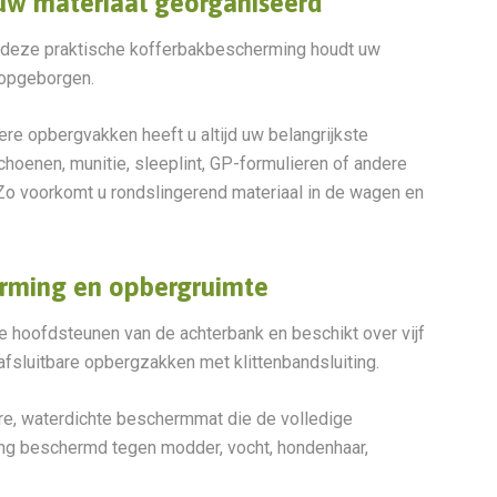
uw materiaal georganiseerd
t, deze praktische kofferbakbescherming houdt uw
 opgeborgen.
re opbergvakken heeft u altijd uw belangrijkste
schoenen, munitie, sleeplint, GP-formulieren of andere
 Zo voorkomt u rondslingerend materiaal in de wagen en
rming en opbergruimte
 hoofdsteunen van de achterbank en beschikt over vijf
fsluitbare opbergzakken met klittenbandsluiting.
re, waterdichte beschermmat die de volledige
ing beschermd tegen modder, vocht, hondenhaar,