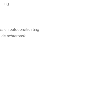
uiting
es en outdooruitrusting
n de achterbank