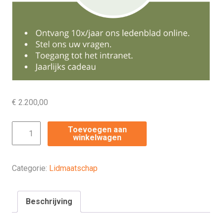
€
2.200,00
Lid
Toevoegen aan
winkelwagen
voor
het
Leven
Categorie:
Lidmaatschap
aantal
Beschrijving