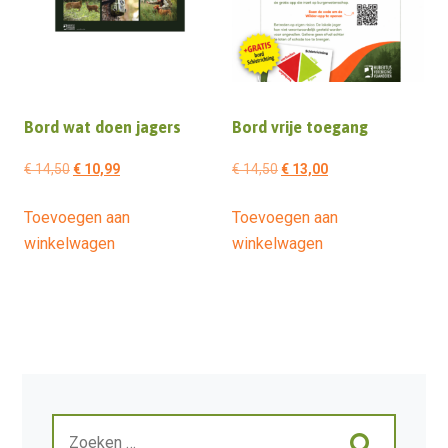
Bord wat doen jagers
Bord vrije toegang
Oorspronkelijke
Huidige
Oorspronkelijke
Huidige
€
14,50
€
10,99
€
14,50
€
13,00
prijs
prijs
prijs
prijs
Toevoegen aan
Toevoegen aan
was:
is:
was:
is:
winkelwagen
winkelwagen
€ 14,50.
€ 10,99.
€ 14,50.
€ 13,00.