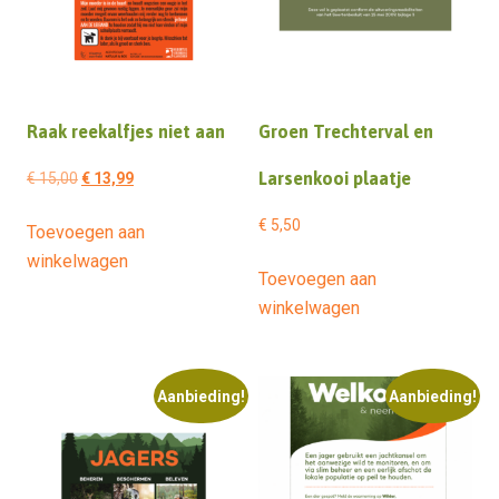
Raak reekalfjes niet aan
Groen Trechterval en
Oorspronkelijke
Huidige
Larsenkooi plaatje
€
15,00
€
13,99
prijs
prijs
€
5,50
Toevoegen aan
was:
is:
winkelwagen
€ 15,00.
€ 13,99.
Toevoegen aan
winkelwagen
Aanbieding!
Aanbieding!