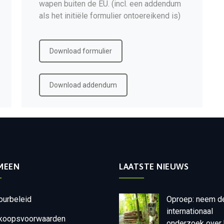
wapen buiten de EU. (incl. een addendum
als het initiële formulier ontoereikend is)
Download formulier
Download addendum
MEEN
LAATSTE NIEUWS
ourbeleid
Oproep: neem d
internationaal
koopsvoorwaarden
onderzoek over 