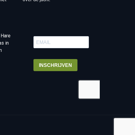
 Hare
as in
n