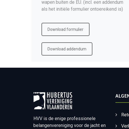
wapen buiten de EU. (incl. een addendum
als het initiële formulier ontoereikend is)
Download formulier
Download addendum
ALGE
Ret
HVV is de enige professionele
belangenvereniging voor de jacht en
Ver