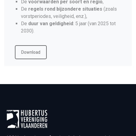
De
voorwaarden per soort en regio
,
De
regels rond bijzondere situaties
(zoals
vorstperiodes, veiligheid, enz.),
De
duur van geldigheid
: 5 jaar (van 2025 tot
2030).
Download