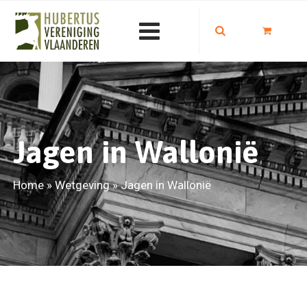
Jagen in Wallonië
Home
»
Wetgeving
»
Jagen in Wallonië