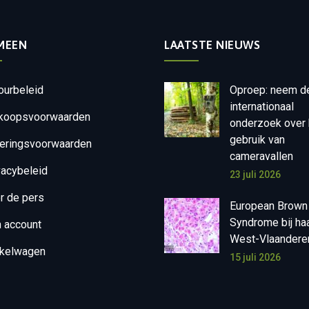
MEEN
LAATSTE NIEUWS
ourbeleid
Oproep: neem d
internationaal
koopsvoorwaarden
onderzoek over 
gebruik van
eringsvoorwaarden
cameravallen
vacybeleid
23 juli 2026
r de pers
European Brown
Syndrome bij ha
n account
West-Vlaandere
kelwagen
15 juli 2026