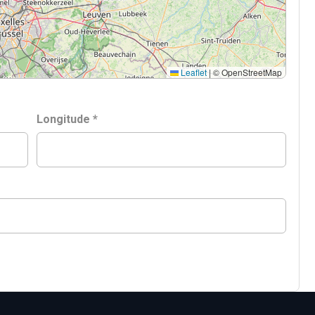
Leaflet
|
© OpenStreetMap
Longitude *