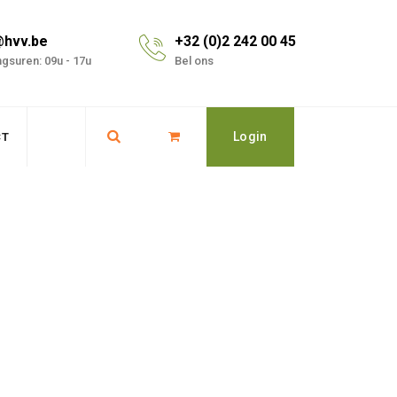
@hvv.be
+32 (0)2 242 00 45
gsuren: 09u - 17u
Bel ons
Login
CT