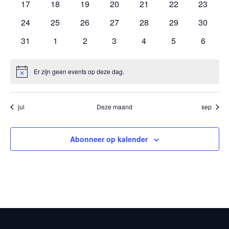
0
0
0
0
0
0
0
17
18
19
20
21
22
23
events
events
events
events
events
events
events
0
0
0
0
0
0
0
24
25
26
27
28
29
30
events
events
events
events
events
events
events
0
0
0
0
0
0
0
31
1
2
3
4
5
6
events
events
events
events
events
events
events
Er zijn geen events op deze dag.
Notice
jul
Deze maand
sep
Abonneer op kalender