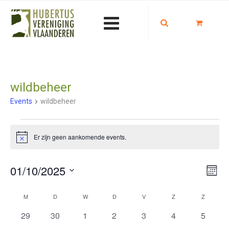
wildbeheer
Events
wildbeheer
Events
Er zijn geen aankomende events.
Notice
Eve
View
01/10/2025
Maan
wee
Navi
Selecteer
M
MAANDAG
D
DINSDAG
W
WOENSDAG
D
DONDERDAG
V
VRIJDAG
Z
ZATERDAG
Z
ZONDA
Kalender
nav
een
datum.
0
0
0
0
0
0
0
29
30
1
2
3
4
5
van
events
events
events
events
events
events
events