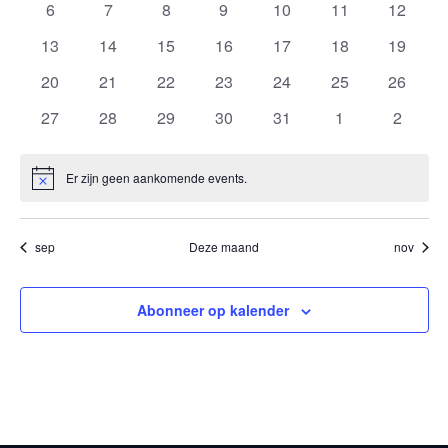
0
0
0
0
0
0
0
6
7
8
9
10
11
12
Events
events
events
events
events
events
events
events
0
0
0
0
0
0
0
13
14
15
16
17
18
19
events
events
events
events
events
events
events
0
0
0
0
0
0
0
20
21
22
23
24
25
26
events
events
events
events
events
events
events
0
0
0
0
0
0
0
27
28
29
30
31
1
2
events
events
events
events
events
events
events
Er zijn geen aankomende events.
Notice
sep
Deze maand
nov
Abonneer op kalender