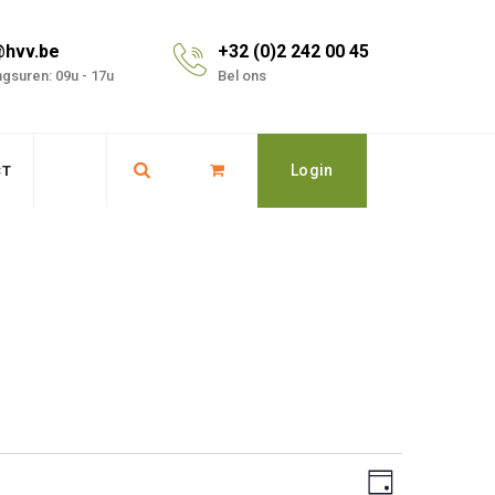
@hvv.be
+32 (0)2 242 00 45
gsuren: 09u - 17u
Bel ons
Login
CT
Event
Views
Dag