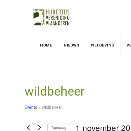
HOME
NIEUWS
WETGEVING
V
wildbeheer
Events
wildbeheer
1 november 2
Events
Vandaag