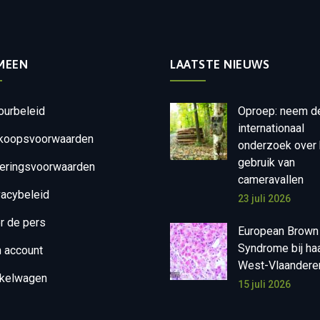
MEEN
LAATSTE NIEUWS
ourbeleid
Oproep: neem d
internationaal
koopsvoorwaarden
onderzoek over 
gebruik van
eringsvoorwaarden
cameravallen
vacybeleid
23 juli 2026
r de pers
European Brown
Syndrome bij ha
n account
West-Vlaandere
kelwagen
15 juli 2026