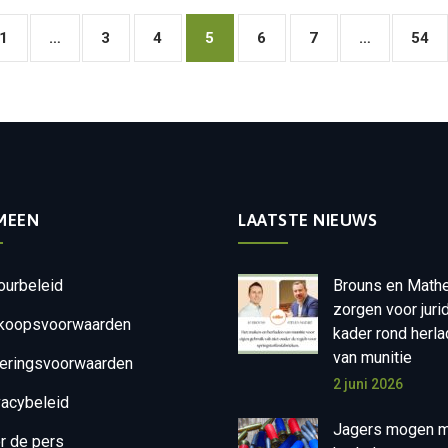
1
…
3
4
5
6
7
…
54
MEEN
LAATSTE NIEUWS
ourbeleid
Brouns en Math
zorgen voor juri
koopsvoorwaarden
kader rond herl
van munitie
eringsvoorwaarden
2 juni 2026
vacybeleid
Jagers mogen m
r de pers