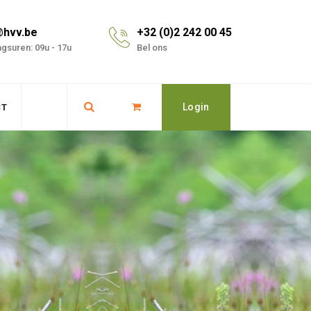
@hvv.be
+32 (0)2 242 00 45
gsuren: 09u - 17u
Bel ons
Login
CT