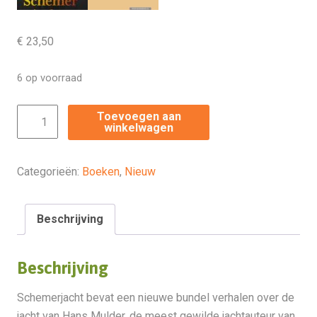
€
23,50
6 op voorraad
Boek
Toevoegen aan
winkelwagen
Schemerjacht
aantal
Categorieën:
Boeken
,
Nieuw
Beschrijving
Beschrijving
Schemerjacht bevat een nieuwe bundel verhalen over de
jacht van Hans Mulder, de meest gewilde jachtauteur van