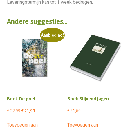
Leveringstermijn kan tot 1 week bedragen.
Andere suggesties…
Aanbieding!
Boek De poel
Boek Blijvend jagen
Oorspronkelijke
Huidige
€
22,99
€
21,99
€
31,50
prijs
prijs
Toevoegen aan
Toevoegen aan
was:
is: