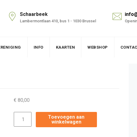
Schaarbeek
info
Lambermontlaan 410, bus 1 - 1030 Brussel
Openin
ERENIGING
INFO
KAARTEN
WEBSHOP
CONTA
€
80,00
Digi
Toevoegen aan
winkelwagen
lid
aantal