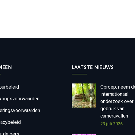
MEEN
LAATSTE NIEUWS
ourbeleid
Oproep: neem d
internationaal
koopsvoorwaarden
onderzoek over 
gebruik van
eringsvoorwaarden
cameravallen
vacybeleid
23 juli 2026
r de pers