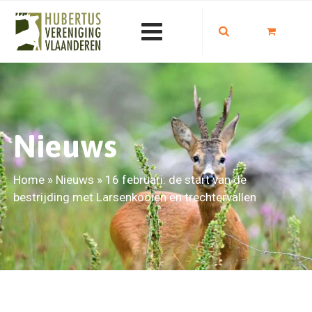
Nieuws
Home
»
Nieuws
»
16 februari: de start van de
bestrijding met Larsenkooien en trechtervallen