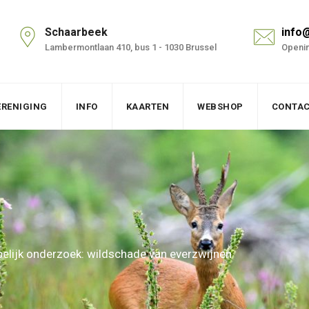
Schaarbeek
info
Lambermontlaan 410, bus 1 - 1030 Brussel
Openin
ERENIGING
INFO
KAARTEN
WEBSHOP
CONTA
lijk onderzoek: wildschade van everzwijnen