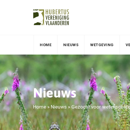
HOME
NIEUWS
WETGEVING
V
Nieuws
Home
»
Nieuws
»
Gezocht voor wetenschappe