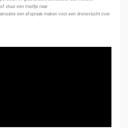
 stuur een mailtje naar
ganisatie een afspraak maken voor een dronevlucht over