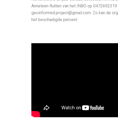
Anneleen Rutten van het INBO op 0472692319 of
geoinformed.project@gmail.com
. Zo kan de or
het beschadigde perceel.