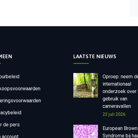
MEEN
LAATSTE NIEUWS
ourbeleid
Oproep: neem d
internationaal
koopsvoorwaarden
onderzoek over 
gebruik van
eringsvoorwaarden
cameravallen
vacybeleid
23 juli 2026
r de pers
European Brown
Syndrome bij ha
n account