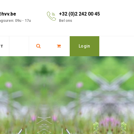
@hvv.be
+32 (0)2 242 00 45
gsuren: 09u - 17u
Bel ons
Login
CT