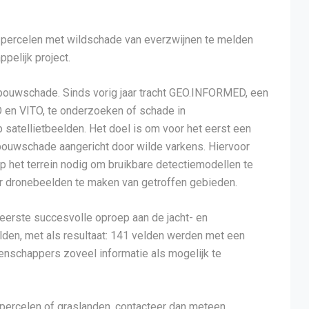
 percelen met wildschade van everzwijnen te melden
pelijk project.
ndbouwschade. Sinds vorig jaar tracht GEO.INFORMED, een
en VITO, te onderzoeken of schade in
atellietbeelden. Het doel is om voor het eerst een
dbouwschade aangericht door wilde varkens. Hiervoor
 het terrein nodig om bruikbare detectiemodellen te
 dronebeelden te maken van getroffen gebieden.
rste succesvolle oproep aan de jacht- en
en, met als resultaat: 141 velden werden met een
enschappers zoveel informatie als mogelijk te
ïspercelen of graslanden, contacteer dan meteen