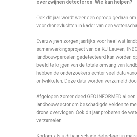
everzwijnen detecteren. Wie kan helpen?
Ook dit jaar wordt weer een oproep gedaan om
voor dronevluchten in kader van een wetenschap
Everzwijnen zorgen jaarlijks voor heel wat la
samenwerkingsproject van de KU Leuven, INBO 
landbouwpercelen gedetecteerd kan worden op s
beeld te krijgen van de totale omvang van lan
hebben de onderzoekers echter veel data vanop
ontwikkelen. Deze data worden verzameld door
Afgelopen zomer deed GEO.INFORMED al een ee
landbouwsector om beschadigde velden te meld
drone overvlogen. Ook dit jaar proberen de wet
verzamelen.
Kortom, als u dit jaar schade detecteert in ma