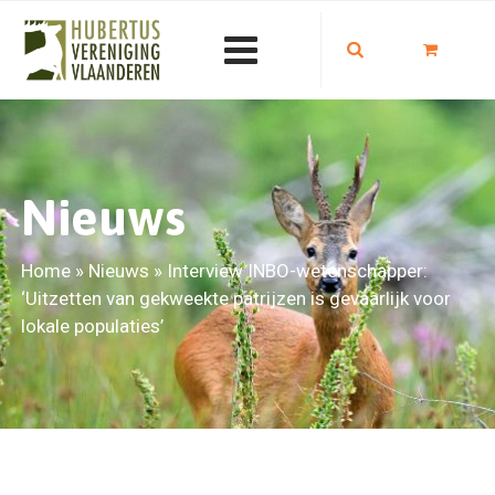
Nieuws
Home
»
Nieuws
»
Interview INBO-wetenschapper:
‘Uitzetten van gekweekte patrijzen is gevaarlijk voor
lokale populaties’