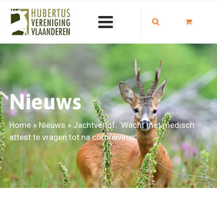
Nieuws
Home
»
Nieuws
»
Jachtverlof: ‘Wacht met medisch
attest te vragen tot na coronavirus’