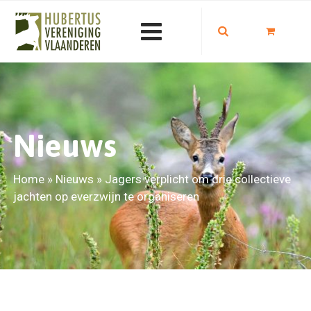
Nieuws
Home
»
Nieuws
»
Jagers verplicht om drie collectieve
jachten op everzwijn te organiseren