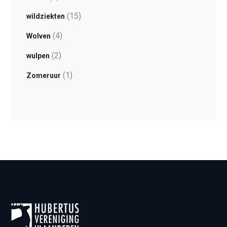
(15)
wildziekten
(4)
Wolven
(2)
wulpen
(1)
Zomeruur