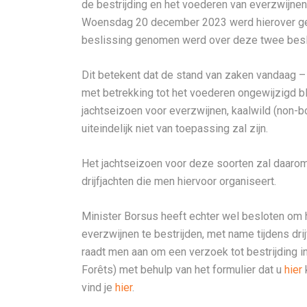
de bestrijding en het voederen van everzwijnen 
Woensdag 20 december 2023 werd hierover ges
beslissing genomen werd over deze twee besl
Dit betekent dat de stand van zaken vandaag 
met betrekking tot het voederen ongewijzigd bl
jachtseizoen voor everzwijnen, kaalwild (non-bo
uiteindelijk niet van toepassing zal zijn.
Het jachtseizoen voor deze soorten zal daaro
drijfjachten die men hiervoor organiseert.
Minister Borsus heeft echter wel besloten om 
everzwijnen te bestrijden, met name tijdens dri
raadt men aan om een verzoek tot bestrijding i
Forêts) met behulp van het formulier dat u
hier
k
vind je
hier
.