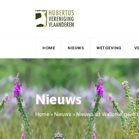
HOME
NIEUWS
WETGEVING
V
Nieuws
Home
»
Nieuws
»
Nieuws uit Wallonië: geen u