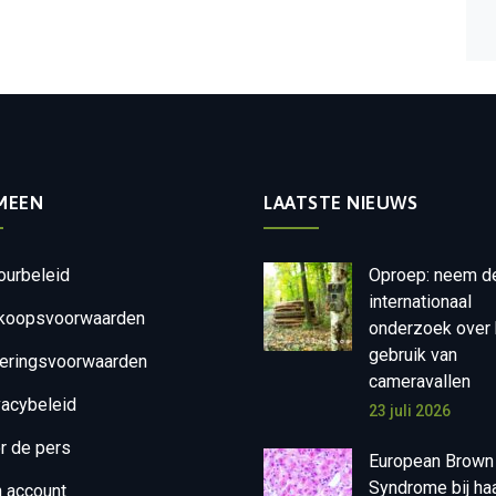
MEEN
LAATSTE NIEUWS
ourbeleid
Oproep: neem d
internationaal
koopsvoorwaarden
onderzoek over 
gebruik van
eringsvoorwaarden
cameravallen
vacybeleid
23 juli 2026
r de pers
European Brown
Syndrome bij ha
n account