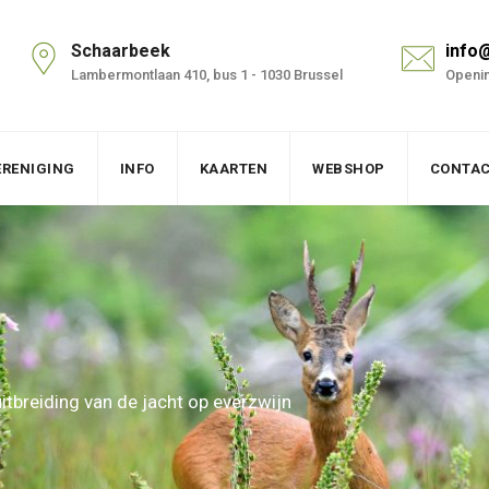
Schaarbeek
info
Lambermontlaan 410, bus 1 - 1030 Brussel
Openin
ERENIGING
INFO
KAARTEN
WEBSHOP
CONTA
itbreiding van de jacht op everzwijn