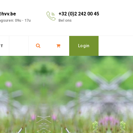
@hvv.be
+32 (0)2 242 00 45
gsuren: 09u - 17u
Bel ons
Login
CT