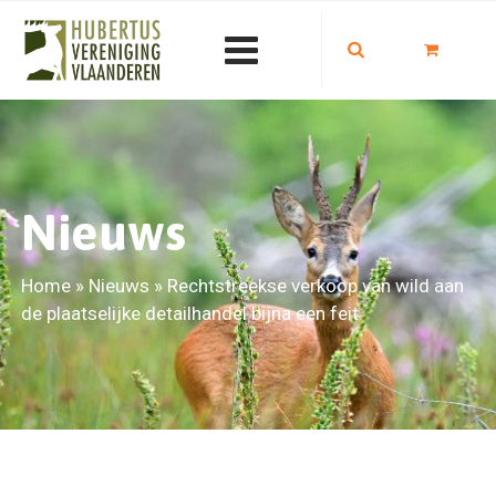
Nieuws
Home
»
Nieuws
»
Rechtstreekse verkoop van wild aan
de plaatselijke detailhandel bijna een feit