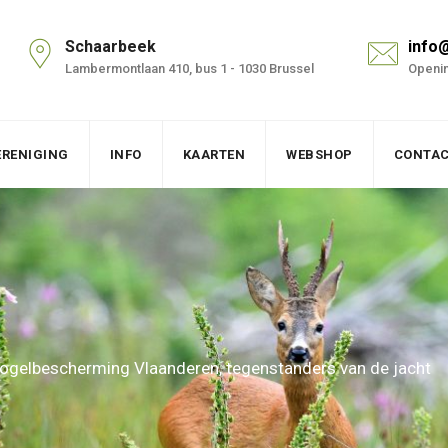
Schaarbeek
info
Lambermontlaan 410, bus 1 - 1030 Brussel
Openin
ERENIGING
INFO
KAARTEN
WEBSHOP
CONTA
ogelbescherming Vlaanderen, tegenstanders van de jacht