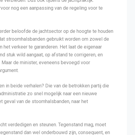
 verbieden. Dus ook tijdens de jachtpraktijk.
rvoor nog een aanpassing van de regeling voor te
eerder beloofde de jachtsector op de hoogte te houden
mdat stroomhalsbanden gebruikt worden om zowel de
in het verkeer te garanderen. Het laat de eigenaar
d stuk wild aangaat, op afstand te corrigeren, en
. Maar de minister, eveneens bevoegd voor
argument.
n in beide verhalen? Die van de betrokken partij die
dministratie zo snel mogelijk naar een nieuwe
et geval van de stoomhalsbanden, naar het
 jacht verdedigen en steunen. Tegenstand mag, moet
ie tegenstand dan wel onderbouwd zijn, consequent, en