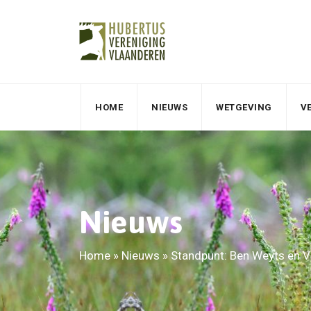
HOME
NIEUWS
WETGEVING
V
Nieuws
Home
»
Nieuws
»
Standpunt: Ben Weyts en V