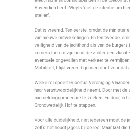
elektrische stroomhalsbanden in de toekomst te
Bovendien heeft Weyts ‘niet de intentie om hie
stellen’.
Dat is vreemd. Ten eerste, omdat de minister 
van nieuwe ontwikkelingen. En ten tweede, o
veiligheid van de jachthond als van de burgers 
immers toe om zijn hond die achter een vluchten
eventuele ongevallen met verkeer te vermijden
Mobiliteit, blijkt vreemd genoeg doof voor dat 
Welke rol speelt Hubertus Vereniging Vlaandere
haar verantwoordelijkheid neemt. Door met de a
aanmeldingsprocedure te zoeken. En door, in h
Grondwettelijk Hof te stappen.
Voor alle duidelijkheid, niet iedereen moet de
zelfs: het houdt jagers bij de les. Maar laat d