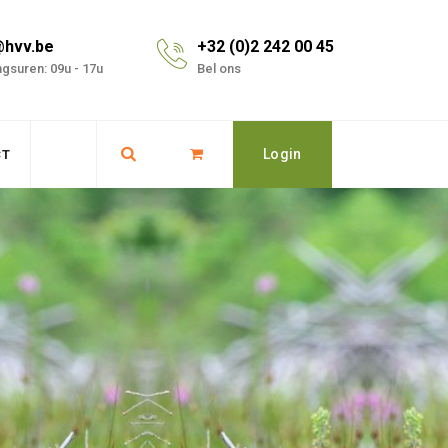
@hvv.be
+32 (0)2 242 00 45
gsuren: 09u - 17u
Bel ons
Login
CT