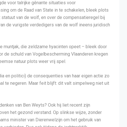
e voor talrijke gênante situaties voor
ing om de Raad van State in te schakelen, bleek plots
 statuut van de wolf, en over de compensatieregel bij
an de vurigste verdedigers van de wolf ineens juridisch
e muntjak, die zeldzame hyacinten opeet – bleek door
or de schuld van Vogelbescherming Vlaanderen kregen
emse natuur plots weer vrij spel.
ia en politici) de consequenties van haar eigen actie zo
 te negeren. Maar feit blijft: dit valt simpelweg niet uit
 denken van Ben Weyts? Ook hij liet recent zijn
 boven het gezond verstand. Op slinkse wijze, zonder
laams minister van Dierenwelzijn om het gebruik van