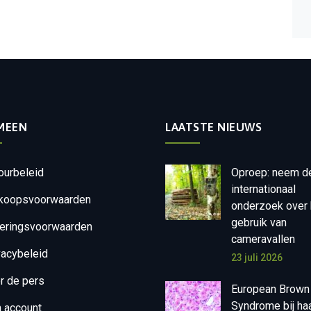
MEEN
LAATSTE NIEUWS
ourbeleid
Oproep: neem d
internationaal
koopsvoorwaarden
onderzoek over 
gebruik van
eringsvoorwaarden
cameravallen
vacybeleid
23 juli 2026
r de pers
European Brown
Syndrome bij ha
n account