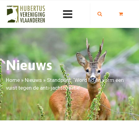
Nieuws
Home
»
Nieuws
»
Standpunt: ‘Word lid en vorm een
vuist tegen de anti-jachtcoalitie’