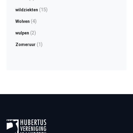
(15)
wildziekten
(4)
Wolven
(2)
wulpen
(1)
Zomeruur