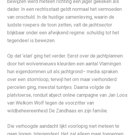
bewijzen werd meteen richting een jager gekeken als
dader. In een rechtsstaat geldt normaal het vermoeden
van onschuld. In de huidige samenleving, waarin de
luidste roepers de toon zetten, valt de jachtsector
blijkbaar onder een afwijkend regime: schuldig tot het
tegendeel is bewezen.
Op dat ‘elan’ ging het verder. Eerst over de jachtplannen:
door het wolvennieuws kleurden een aantal Vlamingen
hun eigendommen uit als jachtgrond– media spraken
over een stormloop, terwijl het om maar vierhonderd
percelen ging, meestal tuintjes. Daarna volgde de
platvloerse, ronduit abject online campagne van Jan Loos
van Welkom Wolf tegen de voorzitter van
wildbeheereenheid De Zandhaas en zijn familie.
Die verhoogde aandacht lijkt voorlopig niet meteen te
gaan liggen. Integendeel. Het zal alleen maar toenemen.