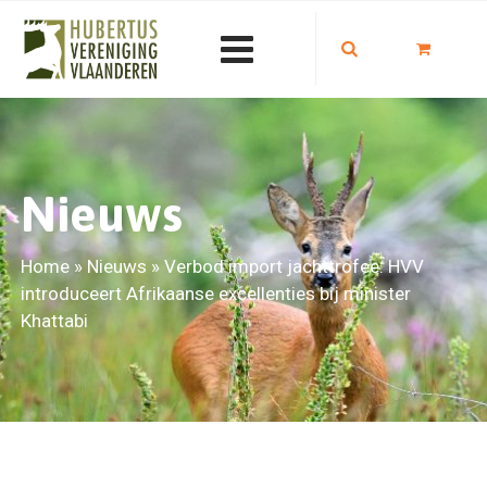
Nieuws
Home
»
Nieuws
»
Verbod import jachttrofee: HVV
introduceert Afrikaanse excellenties bij minister
Khattabi