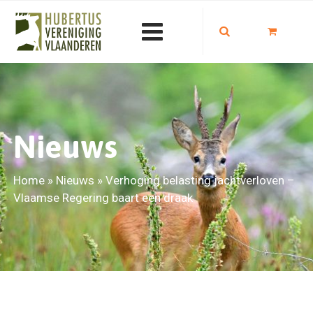
Nieuws
Home
»
Nieuws
»
Verhoging belasting jachtverloven –
Vlaamse Regering baart een draak