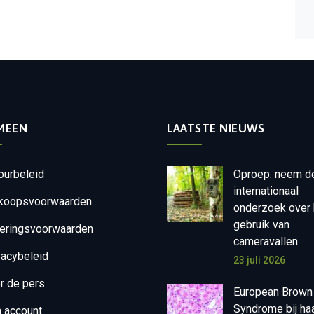
MEEN
LAATSTE NIEUWS
ourbeleid
Oproep: neem d
internationaal
koopsvoorwaarden
onderzoek over 
gebruik van
eringsvoorwaarden
cameravallen
vacybeleid
23 juli 2026
r de pers
European Brown
Syndrome bij ha
n account