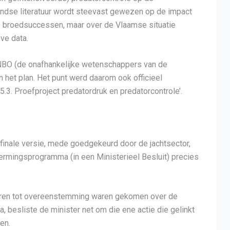
andse literatuur wordt steevast gewezen op de impact
 op broedsuccessen, maar over de Vlaamse situatie
ve data.
NBO (de onafhankelijke wetenschappers van de
n het plan. Het punt werd daarom ook officieel
5.3. Proefproject predatordruk en predatorcontrole’.
finale versie, mede goedgekeurd door de jachtsector,
hermingsprogramma (in een Ministerieel Besluit) precies
toren tot overeenstemming waren gekomen over de
besliste de minister net om die ene actie die gelinkt
en.