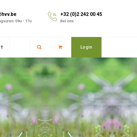
@hvv.be
+32 (0)2 242 00 45
gsuren: 09u - 17u
Bel ons
Login
CT