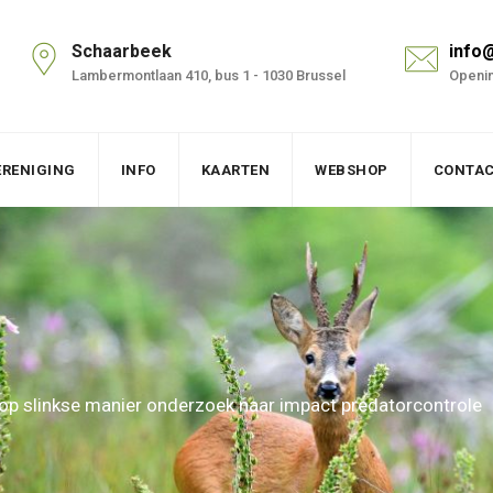
Schaarbeek
info
Lambermontlaan 410, bus 1 - 1030 Brussel
Openin
ERENIGING
INFO
KAARTEN
WEBSHOP
CONTA
op slinkse manier onderzoek naar impact predatorcontrole