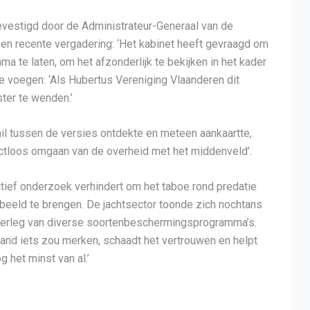
vestigd door de Administrateur-Generaal van de
een recente vergadering: ‘Het kabinet heeft gevraagd om
 te laten, om het afzonderlijk te bekijken in het kader
 te voegen: ‘Als Hubertus Vereniging Vlaanderen dit
ster te wenden.’
il tussen de versies ontdekte en meteen aankaartte,
ctloos omgaan van de overheid met het middenveld’.
ectief onderzoek verhindert om het taboe rond predatie
beeld te brengen. De jachtsector toonde zich nochtans
 overleg van diverse soortenbeschermingsprogramma’s.
and iets zou merken, schaadt het vertrouwen en helpt
 het minst van al.’