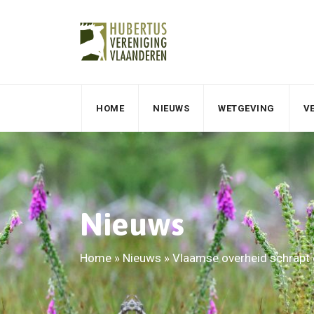
HOME
NIEUWS
WETGEVING
V
Nieuws
Home
»
Nieuws
»
Vlaamse overheid schrapt 