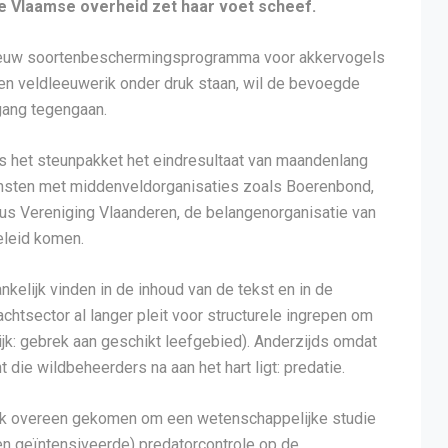
de Vlaamse overheid zet haar voet scheef.
nieuw soortenbeschermingsprogramma voor akkervogels
 en veldleeuwerik onder druk staan, wil de bevoegde
gang tegengaan.
 is het steunpakket het eindresultaat van maandenlang
nsten met middenveldorganisaties zoals Boerenbond,
tus Vereniging Vlaanderen, de belangenorganisatie van
eleid komen.
kelijk vinden in de inhoud van de tekst en in de
htsector al langer pleit voor structurele ingrepen om
jk: gebrek aan geschikt leefgebied). Anderzijds omdat
 die wildbeheerders na aan het hart ligt: predatie.
ijk overeen gekomen om een wetenschappelijke studie
en geïntensiveerde) predatorcontrole op de