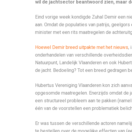
wil de jachtsector beantwoord zien, maar 
Eind vorige week kondigde Zuhal Demir een 
aan. Omdat de populaties van patrijs, geelgors
minister met een rits maatregelen de achteruit
Hoewel Demir breed uitpakte met het nieuws
,
onderhandelen van verschillende overheidsdie
Natuurpunt, Landelijk Vlaanderen en ook Huber
de jacht. Bedoeling? Tot een breed gedragen b
Hubertus Vereniging Vlaanderen kon zich aanvan
opgesomde maatregelen. Enerzijds omdat de jac
een structureel probleem aan te pakken (nameli
één van de voorstellen een problematiek belicht
Er was tussen de verschillende actoren namel
te bestellen over de mogelijke effecten van (e