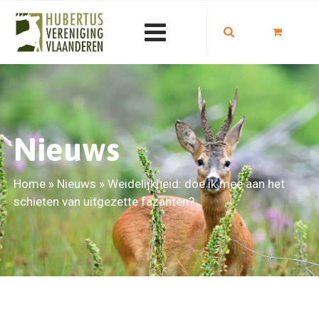
Nieuws
Home
»
Nieuws
»
Weidelijkheid: doe ik mee aan het
schieten van uitgezette fazanten?