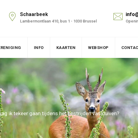
Schaarbeek
info
Lambermontlaan 410, bus 1 - 1030 Brussel
Openin
ERENIGING
INFO
KAARTEN
WEBSHOP
CONTA
ag ik tekeer gaan tijdens het bestrijden van duiven?