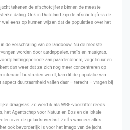
acht tekenen de afschotcijfers binnen de meeste
erke daling. Ook in Duitsland zijn de afschotcijfers de
er wel eens op kunnen wijzen dat de populaties over het
 in de verschraling van de landbouw. Nu de meeste
vervangen worden door aardappelen, maïs en maaigras,
e voortplantingsperiode aan paardenbloem, vogelmuur en
tekent dan weer dat ze zich nog meer concentreren op
 intensief bestreden wordt, kan dit de populatie van
et aspect duurzaamheid vallen daar – terecht – vragen bij
lijke draagvlak. Zo werd ik als WBE-voorzitter reeds
s, het Agentschap voor Natuur en Bos en de lokale
 velen over de geluidsoverlast. Zelfs wanneer alles
t het ook bevorderlijk is voor het imago van de jacht.