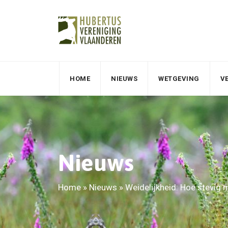
HOME
NIEUWS
WETGEVING
V
Nieuws
Home
»
Nieuws
»
Weidelijkheid: Hoe stevig m