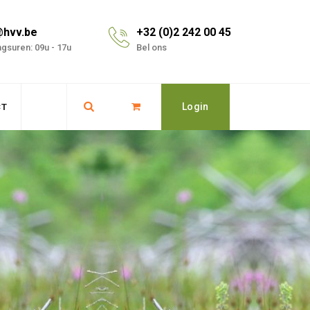
@hvv.be
+32 (0)2 242 00 45
gsuren: 09u - 17u
Bel ons
Login
CT