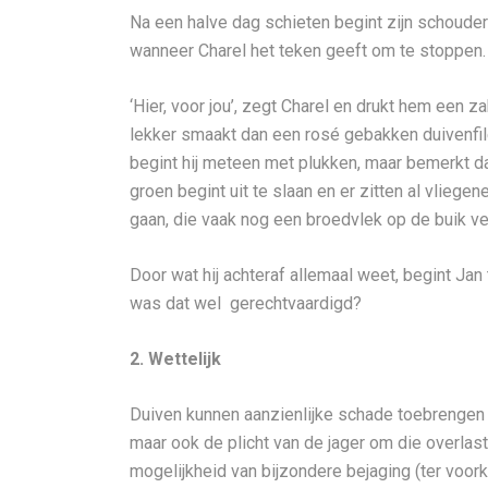
Na een halve dag schieten begint zijn schouder p
wanneer Charel het teken geeft om te stoppen.
‘Hier, voor jou’, zegt Charel en drukt hem een z
lekker smaakt dan een rosé gebakken duivenfilet
begint hij meteen met plukken, maar bemerkt dat 
groen begint uit te slaan en er zitten al vliege
gaan, die vaak nog een broedvlek op de buik v
Door wat hij achteraf allemaal weet, begint Jan 
was dat wel gerechtvaardigd?
2. Wettelijk
Duiven kunnen aanzienlijke schade toebrengen 
maar ook de plicht van de jager om die overlas
mogelijkheid van bijzondere bejaging (ter voork