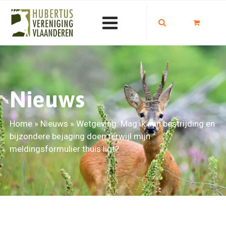
Nieuws
Home
»
Nieuws
»
Wetgeving: Mag ik aan bestrijding en
bijzondere bejaging doen terwijl mijn
meldingsformulier thuis ligt?